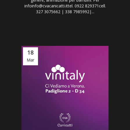
genere, animazione per bambini. Per
infoinfo@cvacanicatti.ittel. 0922 829371cell.
327 3075662 | 338 7985992|...
18
Mar