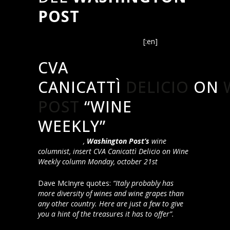
POST
Now that’s Italian: An easygoing, 3-star
red plus 4 other wines to try
[:en]
CVA
CANICATTÌ
DELICIO
ON
POST
“WINE
WEEKLY”
Dave McIntyre
,
Washington Post’s
wine
columnist, insert CVA Canicattì Delicio on Wine
Weekly column Monday, october 21st
Dave McInyre quotes:
“Italy probably has
more diversity of wines and wine grapes than
any other country. Here are just a few to give
you a hint of the treasures it has to offer”.