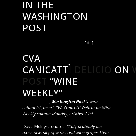
IN THE
WASHINGTON
POST
Now that’s Italian: An easygoing, 3-star
red plus 4 other wines to try
[:de]
CVA
CANICATTÌ
DELICIO
ON
POST
“WINE
WEEKLY”
Dave McIntyre
,
Washington Post’s
wine
columnist, insert CVA Canicattì Delicio on Wine
Weekly column Monday, october 21st
Dave McInyre quotes:
“Italy probably has
more diversity of wines and wine grapes than