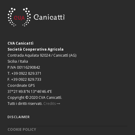
CVA Canicattì
Società Cooperativa Agricola
Contrada Aquilata 92024 / Canicattì (AG)
Sicilia / Italia
P.IVA 00116290842
T. +39 0922 829.371
F. +39 0922 829.733
Coordinate GPS
37°21’49.8″N 13°46’46.4”E
Copyright © 2020 CVA Canicattì.
Tutti i diritti riservati.
Credits
DISCLAIMER
COOKIE POLICY