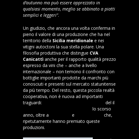
d’autunno ma può essere apprezzato in
qualsiasi momento, meglio se abbinato a piatti
semplici e leggeri”
.
Un giudizio, che ancora una volta conferma in
pieno il valore di una produzione che ha nel
territorio della
Sicilia meridionale
e nei
vitigni autoctoni la sua stella polare. Una
filosofia produttiva che distingue
CVA
Canicattì
anche per il rapporto qualità prezzo
espresso da vini che – anche a livello
internazionale – non temono il confronto con
bottiglie importanti prodotte da marchi più
conosciuti e presenti sul mercato statunitense
da più tempo. Del resto, questa piccola realtà
cooperativa, non è nuova ad importanti
traguardi:
miglior vino bianco in assoluto
del il
Concours Mondial de Bruxelles
lo scorso
anno, oltre a
Decanter
e
Mundus Vini
che,
ripetutamente hanno premiato queste
produzioni.