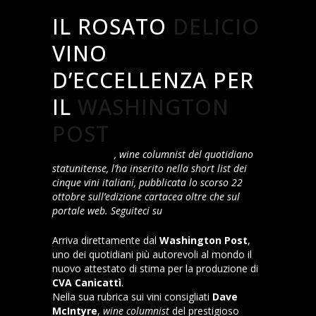
IL ROSATO
DELICIO
VINO
D’ECCELLENZA PER
IL
WASHINGTON
POST
Dave McIntyre
, wine columnist del quotidiano
statunitense, l’ha inserito nella short list dei
cinque vini italiani, pubblicata lo scorso 22
ottobre sull’edizione cartacea oltre che sul
portale web. Seguiteci su
Facebook
Arriva direttamente dal
Washington Post
,
uno dei quotidiani più autorevoli al mondo il
nuovo attestato di stima per la produzione di
CVA Canicattì
.
Nella sua rubrica sui vini consigliati
Dave
McIntyre
,
wine columnist
del prestigioso