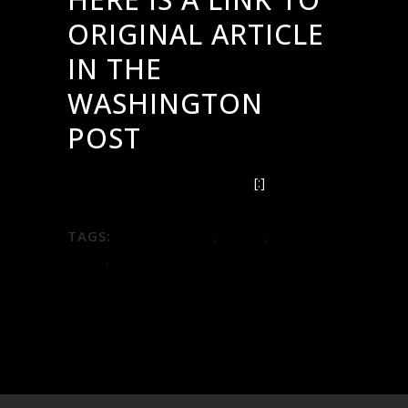
ORIGINAL ARTICLE
IN THE
WASHINGTON
POST
Now that’s Italian: An easygoing, 3-star
red plus 4 other wines to try
[:]
TAGS:
Dave McIntyre
,
delicio
,
giovanni
greco
,
Washington Post