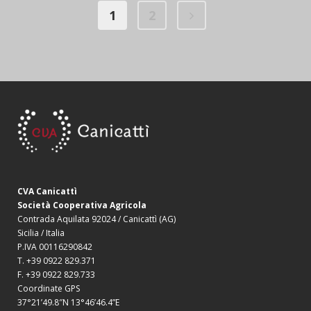
1
2
CVA Canicattì
Società Cooperativa Agricola
Contrada Aquilata 92024 / Canicattì (AG)
Sicilia / Italia
P.IVA 00116290842
T. +39 0922 829.371
F. +39 0922 829.733
Coordinate GPS
37°21’49.8″N 13°46’46.4”E