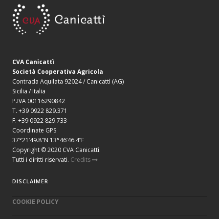
CVA Canicattì
Società Cooperativa Agricola
Contrada Aquilata 92024 / Canicattì (AG)
Sicilia / Italia
P.IVA 00116290842
T. +39 0922 829.371
F. +39 0922 829.733
Coordinate GPS
37°21’49.8″N 13°46’46.4”E
Copyright © 2020 CVA Canicattì.
Tutti i diritti riservati.
Credits
DISCLAIMER
COOKIE POLICY