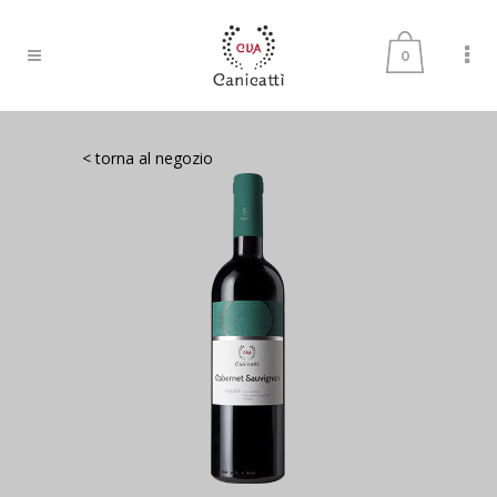
0
< torna al negozio