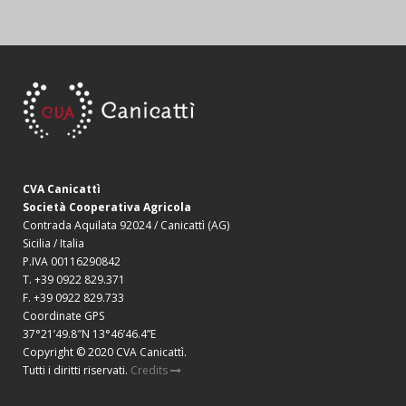
CVA Canicattì
Società Cooperativa Agricola
Contrada Aquilata 92024 / Canicattì (AG)
Sicilia / Italia
P.IVA 00116290842
T. +39 0922 829.371
F. +39 0922 829.733
Coordinate GPS
37°21’49.8″N 13°46’46.4”E
Copyright © 2020 CVA Canicattì.
Tutti i diritti riservati.
Credits