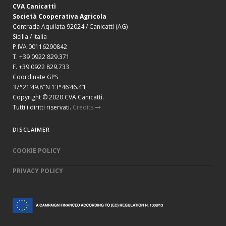
CVA Canicattì
Società Cooperativa Agricola
Contrada Aquilata 92024 / Canicattì (AG)
Sicilia / Italia
P.IVA 00116290842
T. +39 0922 829.371
F. +39 0922 829.733
Coordinate GPS
37°21’49.8″N 13°46’46.4”E
Copyright © 2020 CVA Canicattì.
Tutti i diritti riservati.
Credits
DISCLAIMER
COOKIE POLICY
PRIVACY POLICY