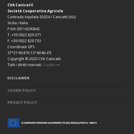
CVA Canicattì
Società Cooperativa Agricola
Contrada Aquilata 92024 / Canicattì (AG)
Sicilia / Italia
P.IVA 00116290842
T. +39 0922 829.371
F. +39 0922 829.733
Coordinate GPS
37°21’49.8″N 13°46’46.4”E
Copyright © 2020 CVA Canicattì.
Tutti i diritti riservati.
Credits
DISCLAIMER
COOKIE POLICY
PRIVACY POLICY