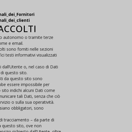
li_dei_Fornitori
li_dei_clienti
RACCOLTI
odo autonomo o tramite terze
nome e email.
lti sono forniti nelle sezioni
i testi informativi visualizzati
 dall’Utente o, nel caso di Dati
di questo sito.
sti da questo sito sono
rebbe essere impossibile per
o sito indichi alcuni Dati come
omunicare tali Dati, senza che ciò
vizio o sulla sua operatività.
 siano obbligatori, sono
 di tracciamento – da parte di
 da questo sito, ove non
rvizio richiesto dall’Utente, oltre