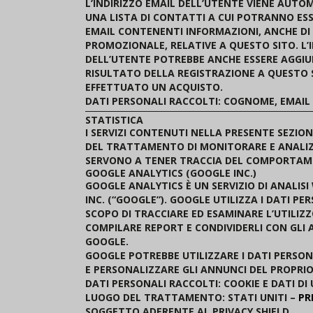
L’INDIRIZZO EMAIL DELL’UTENTE VIENE AUTO
UNA LISTA DI CONTATTI A CUI POTRANNO ES
EMAIL CONTENENTI INFORMAZIONI, ANCHE D
PROMOZIONALE, RELATIVE A QUESTO SITO. L’
DELL’UTENTE POTREBBE ANCHE ESSERE AGGI
RISULTATO DELLA REGISTRAZIONE A QUESTO 
EFFETTUATO UN ACQUISTO.
DATI PERSONALI RACCOLTI: COGNOME, EMAIL
STATISTICA
I SERVIZI CONTENUTI NELLA PRESENTE SEZI
DEL TRATTAMENTO DI MONITORARE E ANALIZZA
SERVONO A TENER TRACCIA DEL COMPORTAM
GOOGLE ANALYTICS (GOOGLE INC.)
GOOGLE ANALYTICS È UN SERVIZIO DI ANALIS
INC. (“GOOGLE”). GOOGLE UTILIZZA I DATI P
SCOPO DI TRACCIARE ED ESAMINARE L’UTILIZZ
COMPILARE REPORT E CONDIVIDERLI CON GLI A
GOOGLE.
GOOGLE POTREBBE UTILIZZARE I DATI PERSO
E PERSONALIZZARE GLI ANNUNCI DEL PROPRI
DATI PERSONALI RACCOLTI: COOKIE E DATI DI 
LUOGO DEL TRATTAMENTO: STATI UNITI –
PR
SOGGETTO ADERENTE AL PRIVACY SHIELD.