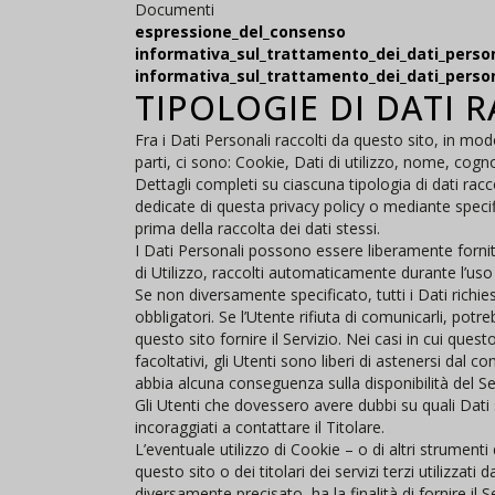
Documenti
espressione_del_consenso
informativa_sul_trattamento_dei_dati_persona
informativa_sul_trattamento_dei_dati_persona
TIPOLOGIE DI DATI 
Fra i Dati Personali raccolti da questo sito, in m
parti, ci sono: Cookie, Dati di utilizzo, nome, cog
Dettagli completi su ciascuna tipologia di dati racco
dedicate di questa privacy policy o mediante specific
prima della raccolta dei dati stessi.
I Dati Personali possono essere liberamente forniti
di Utilizzo, raccolti automaticamente durante l’uso 
Se non diversamente specificato, tutti i Dati richie
obbligatori. Se l’Utente rifiuta di comunicarli, pot
questo sito fornire il Servizio. Nei casi in cui quest
facoltativi, gli Utenti sono liberi di astenersi dal c
abbia alcuna conseguenza sulla disponibilità del Ser
Gli Utenti che dovessero avere dubbi su quali Dati
incoraggiati a contattare il Titolare.
L’eventuale utilizzo di Cookie – o di altri strumenti
questo sito o dei titolari dei servizi terzi utilizzati
diversamente precisato, ha la finalità di fornire il Se