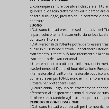
E’ comunque sempre possibile richiedere al Titolare
giuridica di ciascun trattamento ed in particolare di
basato sulla legge, previsto da un contratto o nec
contratto.
LUOGO
I Dati sono trattati presso le sedi operative del Tit
le parti coinvolte nel trattamento siano localizzate.
contatta il Titolare.
I Dati Personali dell’Utente potrebbero essere tras
quello in cui l’Utente si trova. Per ottenere ulterior
trattamento l’Utente può fare riferimento alla sezio
trattamento dei Dati Personali.
L’Utente ha diritto a ottenere informazioni in merit
trasferimento di Dati al di fuori dell’Unione Europ
internazionale di diritto internazionale pubblico o c
come ad esempio l’ONU, nonché in merito alle misu
Titolare per proteggere i Dati.
Qualora abbia luogo uno dei trasferimenti appena d
riferimento alle rispettive sezioni di questo docu
Titolare contattandolo agli estremi riportati in ape
PERIODO DI CONSERVAZIONE
I Dati sono trattati e conservati per il tempo richies