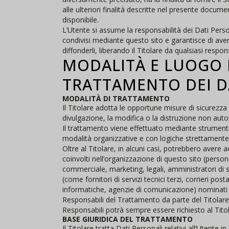
alle ulteriori finalità descritte nel presente docum
disponibile.
L’Utente si assume la responsabilità dei Dati Persona
condivisi mediante questo sito e garantisce di avere
diffonderli, liberando il Titolare da qualsiasi respons
MODALITÀ E LUOGO 
TRATTAMENTO DEI D
MODALITÀ DI TRATTAMENTO
Il Titolare adotta le opportune misure di sicurezza 
divulgazione, la modifica o la distruzione non autor
Il trattamento viene effettuato mediante strumenti
modalità organizzative e con logiche strettamente co
Oltre al Titolare, in alcuni casi, potrebbero avere a
coinvolti nell’organizzazione di questo sito (perso
commerciale, marketing, legali, amministratori di 
(come fornitori di servizi tecnici terzi, corrieri post
informatiche, agenzie di comunicazione) nominati
Responsabili del Trattamento da parte del Titolare
Responsabili potrà sempre essere richiesto al Tito
BASE GIURIDICA DEL TRATTAMENTO
Il Titolare tratta Dati Personali relativi all’Utente 