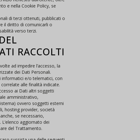
ento e nella Cookie Policy, se
li di terzi ottenuti, pubblicati o
 il diritto di comunicarli o
abilità verso terzi.
DEL
ATI RACCOLTI
volte ad impedire l’accesso, la
izzate dei Dati Personali.
 informatici e/o telematici, con
rrelate alle finalità indicate.
ccesso ai Dati altri soggetti
nale amministrativo,
sistema) ovvero soggetti esterni
ali, hosting provider, società
 anche, se necessario,
. L’elenco aggiornato dei
lare del Trattamento.
in caso sussista una delle seguenti