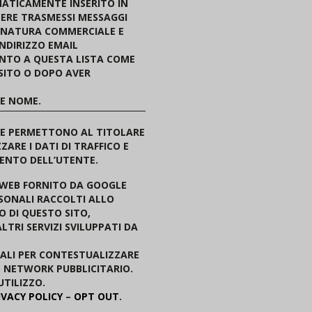
MATICAMENTE INSERITO IN
SERE TRASMESSI MESSAGGI
I NATURA COMMERCIALE E
INDIRIZZO EMAIL
UNTO A QUESTA LISTA COME
SITO O DOPO AVER
 E NOME.
ONE PERMETTONO AL TITOLARE
RE I DATI DI TRAFFICO E
ENTO DELL’UTENTE.
I WEB FORNITO DA GOOGLE
ERSONALI RACCOLTI ALLO
O DI QUESTO SITO,
LTRI SERVIZI SVILUPPATI DA
NALI PER CONTESTUALIZZARE
O NETWORK PUBBLICITARIO.
UTILIZZO.
IVACY POLICY
–
OPT OUT
.