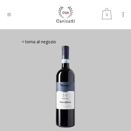
0
< torna al negozio