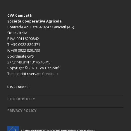
CVA Canicattì
Società Cooperativa Agricola
Contrada Aquilata 92024 / Canicattì (AG)
Sicilia / Italia
P.IVA 00116290842
T. +39 0922 829.371
F. +39 0922 829.733
Coordinate GPS
37°21’49.8″N 13°46’46.4”E
Copyright © 2020 CVA Canicattì.
Tutti i diritti riservati.
Credits
DISCLAIMER
COOKIE POLICY
PRIVACY POLICY