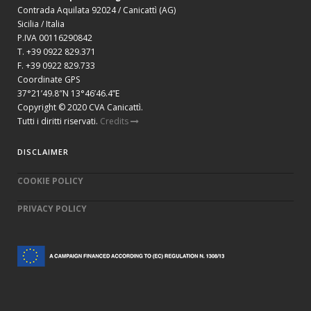
Contrada Aquilata 92024 / Canicattì (AG)
Sicilia / Italia
P.IVA 00116290842
T. +39 0922 829.371
F. +39 0922 829.733
Coordinate GPS
37°21’49.8″N 13°46’46.4”E
Copyright © 2020 CVA Canicattì.
Tutti i diritti riservati.
Credits
DISCLAIMER
COOKIE POLICY
PRIVACY POLICY