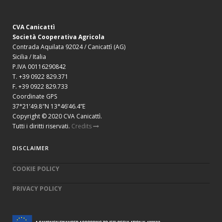
CVA Canicattì
Società Cooperativa Agricola
Contrada Aquilata 92024 / Canicattì (AG)
Sicilia / Italia
P.IVA 00116290842
T. +39 0922 829.371
F. +39 0922 829.733
Coordinate GPS
37°21’49.8″N 13°46’46.4”E
Copyright © 2020 CVA Canicattì.
Tutti i diritti riservati.
Credits
DISCLAIMER
COOKIE POLICY
PRIVACY POLICY