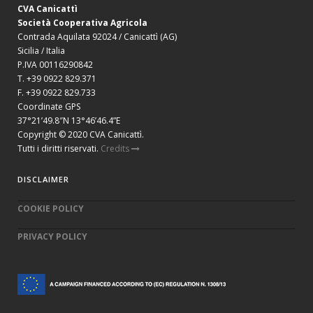
CVA Canicattì
Società Cooperativa Agricola
Contrada Aquilata 92024 / Canicattì (AG)
Sicilia / Italia
P.IVA 00116290842
T. +39 0922 829.371
F. +39 0922 829.733
Coordinate GPS
37°21’49.8″N 13°46’46.4”E
Copyright © 2020 CVA Canicattì.
Tutti i diritti riservati.
Credits
DISCLAIMER
COOKIE POLICY
PRIVACY POLICY