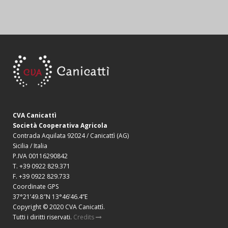
CVA Canicattì
Società Cooperativa Agricola
Contrada Aquilata 92024 / Canicattì (AG)
Sicilia / Italia
P.IVA 00116290842
T. +39 0922 829.371
F. +39 0922 829.733
Coordinate GPS
37°21’49.8″N 13°46’46.4”E
Copyright © 2020 CVA Canicattì.
Tutti i diritti riservati.
Credits