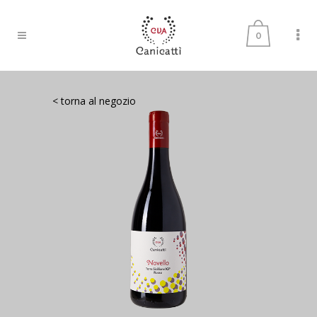
0
< torna al negozio