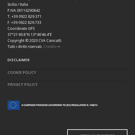
Sicilia / Italia
P.IVA 00116290842
T. +39 0922 829.371
F. +39 0922 829.733
Coordinate GPS
37°21’49.8″N 13°46’46.4”E
Copyright © 2020 CVA Canicattì.
Tutti i diritti riservati.
Credits
DISCLAIMER
COOKIE POLICY
PRIVACY POLICY