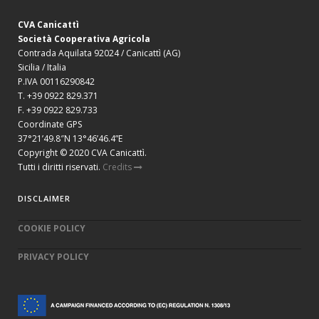
CVA Canicattì
Società Cooperativa Agricola
Contrada Aquilata 92024 / Canicattì (AG)
Sicilia / Italia
P.IVA 00116290842
T. +39 0922 829.371
F. +39 0922 829.733
Coordinate GPS
37°21’49.8″N 13°46’46.4”E
Copyright © 2020 CVA Canicattì.
Tutti i diritti riservati.
Credits
DISCLAIMER
COOKIE POLICY
PRIVACY POLICY