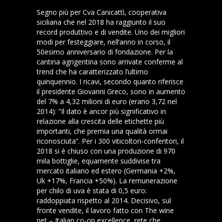
Segno più per Cva Canicattì, cooperativa
siciliana che nel 2018 ha raggiunto il suo
record produttivo e di vendite. Uno dei migliori
modi per festeggiare, nell’anno in corso, il
50esimo anniversario di fondazione. Per la
cantina agrigentina sono arrivate conferme al
trend che ha caratterizzato l’ultimo
quinquennio. I ricavi, secondo quanto riferisce
il presidente Giovanni Greco, sono in aumento
del 7% a 4,32 milioni di euro (erano 3,72 nel
2014): “Il dato è ancor più significativo in
relazione alla crescita delle etichette più
importanti, che premia una qualità ormai
riconosciuta”. Per i 300 viticoltori-conferitori, il
2018 si è chiuso con una produzione di 970
mila bottiglie, equamente suddivise tra
mercato italiano ed estero (Germania +2%,
Uk +17%, Francia +50%). La remunerazione
per chilo di uva è stata di 0,5 euro:
raddoppiata rispetto al 2014. Decisivo, sul
fronte vendite, il lavoro fatto con The wine
net – Italian co-op excellence, rete che