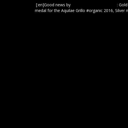
[:en]Good news by
Sommelier Wine Awards
: Gol
medal for the Aquilae Grillo #organic 2016, Silver 