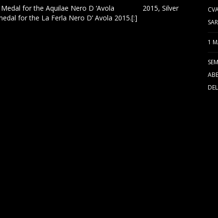
d Medal for the Aquilae Nero D ‘Avola
Organic
2015, Silver
CVA
medal for the La Ferla Nero D’ Avola 2015.[:]
SAR
1 M
SEM
ABB
DEL