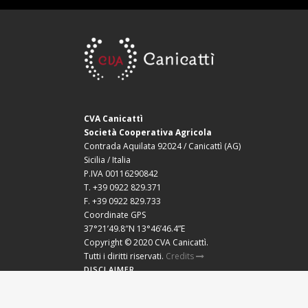
CVA Canicattì
Società Cooperativa Agricola
Contrada Aquilata 92024 / Canicattì (AG)
Sicilia / Italia
P.IVA 00116290842
T. +39 0922 829.371
F. +39 0922 829.733
Coordinate GPS
37°21’49.8″N 13°46’46.4”E
Copyright © 2020 CVA Canicattì.
Tutti i diritti riservati.
Credits
DISCLAIMER
COOKIE POLICY