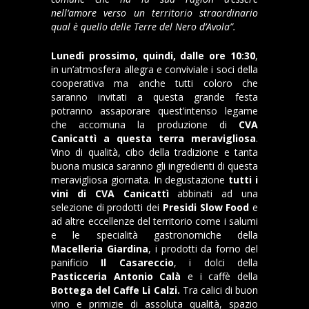
nell’amore verso un territorio straordinario
qual è quello delle Terre del Nero d’Avola”.
Lunedì prossimo, quindi, dalle ore 10:30
,
in un’atmosfera allegra e conviviale i soci della
cooperativa ma anche tutti coloro che
saranno invitati a questa grande festa
potranno assaporare quest’intenso legame
che accomuna la produzione di
CVA
Canicattì a questa terra meravigliosa
.
Vino di qualità, cibo della tradizione e tanta
buona musica saranno gli ingredienti di questa
meravigliosa giornata. In degustazione
tutti i
vini di CVA Canicattì
abbinati ad una
selezione di prodotti dei
Presidi Slow Food
e
ad altre eccellenze del territorio come i salumi
e le specialità gastronomiche della
Macelleria Giardina
, i prodotti da forno del
panificio
Il Casareccio
, i dolci della
Pasticceria Antonio Calà
e i caffè della
Bottega del Caffe Li Calzi.
Tra calici di buon
vino e primizie di assoluta qualità, spazio