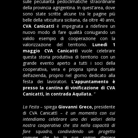
sulle peculiarità pedoclimatiche straordinarie
della provincia agrigentina. In quest’area, dove
sono state scritte alcune tra le pagine più
belle della viticultura siciliana, da oltre 40 anni,
CVA Canicattì
è impegnata a ridefinire un
nuovo modo di fare qualità coniugando un
valido esempio di cooperazione con la
valorizzazione del territorio.
Lunedì 1
maggio CVA Canicattì
vuole celebrare
questa storia produttiva di territorio con un
grande evento aperto a tutti i soci della
cooperativa, vera e propria spina dorsale
dell’azienda, proprio nel giorno dedicato alla
festa dei lavoratori.
L’appuntamento è
presso la cantina di vinificazione di CVA
Canicattì, in contrada Aquilata.
“
La Festa –
spiega
Giovanni Greco,
presidente
di CVA Canicattì
– è un momento con cui
intendiamo celebrare uno dei valori della
nostra cooperativa che sta nella capacità di
fare squadra, condividendo un progetto
comune che ha la sua ragion d’essere