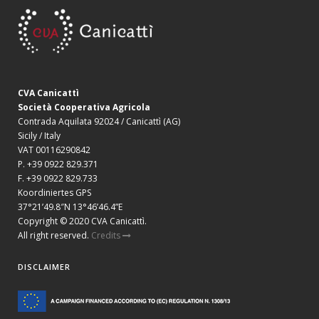
CVA Canicattì
Società Cooperativa Agricola
Contrada Aquilata 92024 / Canicattì (AG)
Sicily / Italy
VAT 00116290842
P. +39 0922 829.371
F. +39 0922 829.733
Koordiniertes GPS
37°21’49.8″N 13°46’46.4”E
Copyright © 2020 CVA Canicattì.
All right reserved.
Credits
DISCLAIMER