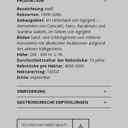
PRODUKTION
Bezeichnung
weiß
Rebsorten:
100% Grillo
Anbaugebiet:
Im Hinterland von Agrigent –
Gemeinden von Canicattì, Naro, Racalmuto und
Giardina Gallotti, im Gebiet von Agrigent
Böden
Sand- und Schlickgestein von mittlerer
Konsistenz mit alkalischen Reaktionen aufgrund
des aktiven Kalkgesteins.
Höhe:
200 - 600 m. ü. M.
Durchschnittsalter der Rebstöcke:
15 Jahre
Rebstöcke pro Hektar:
4000-5000
Hektarertrag:
100DZ
Ernte:
september
VINIFIZIERUNG
GASTRONOMISCHE EMPFEHLUNGEN
TECHNISCHES ARBEITSBLATT