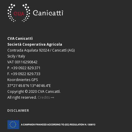
CVA Canicattì
Società Cooperativa Agricola
Contrada Aquilata 92024 / Canicattì (AG)
Sicily / Italy
VAT 00116290842
P. +39 0922 829.371
F. +39 0922 829.733
Koordiniertes GPS
37°21’49.8″N 13°46’46.4”E
Copyright © 2020 CVA Canicattì.
All right reserved.
Credits
DISCLAIMER