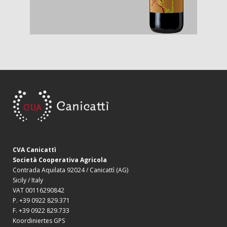
CVA Canicattì
Società Cooperativa Agricola
Contrada Aquilata 92024 / Canicattì (AG)
Sicily / Italy
VAT 00116290842
P. +39 0922 829.371
F. +39 0922 829.733
Koordiniertes GPS