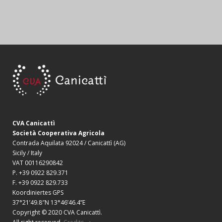
CVA Canicattì
Società Cooperativa Agricola
Contrada Aquilata 92024 / Canicattì (AG)
Sicily / Italy
VAT 00116290842
P. +39 0922 829.371
F. +39 0922 829.733
Koordiniertes GPS
37°21’49.8″N 13°46’46.4”E
Copyright © 2020 CVA Canicattì.