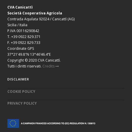
CVA Canicattì
Società Cooperativa Agricola
Contrada Aquilata 92024 / Canicattì (AG)
Sicilia / Italia
P.IVA 00116290842
T. +39 0922 829.371
F. +39 0922 829.733
Coordinate GPS
37°21’49.8″N 13°46’46.4”E
Copyright © 2020 CVA Canicattì.
Tutti i diritti riservati.
Credits
DISCLAIMER
COOKIE POLICY
PRIVACY POLICY