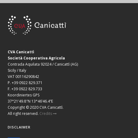
CVA Canicattì
Società Cooperativa Agricola
Contrada Aquilata 92024 / Canicattì (AG)
Sicily / Italy
VAT 00116290842
P. +39 0922 829.371
F. +39 0922 829.733
Koordiniertes GPS
37°21’49.8″N 13°46’46.4”E
Copyright © 2020 CVA Canicattì.
All right reserved.
Credits
DISCLAIMER