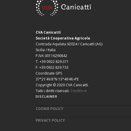
CVA Canicattì
Società Cooperativa Agricola
Contrada Aquilata 92024 / Canicattì (AG)
Sicilia / Italia
P.IVA 00116290842
T. +39 0922 829.371
F. +39 0922 829.733
Coordinate GPS
37°21’49.8″N 13°46’46.4”E
Copyright © 2020 CVA Canicattì.
Tutti i diritti riservati.
Credits
DISCLAIMER
COOKIE POLICY
PRIVACY POLICY