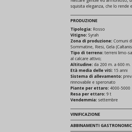
Nettare gentile ed armonioso, di 
squisita eleganza, che lo rende 
PRODUZIONE
Tipologia:
Rosso
Vitigno:
Syrah
Zona di produzione:
Comuni di
Sommatine, Riesi, Gela (Caltanis
Tipo di terreno:
terreni limo-s
al calcare attivo;
Altitudine:
da 200 m. a 600 m.
Età media delle viti:
15 anni
Sistema di allevamento:
prev
rinnovabile e speronato
Piante per ettaro:
4000-5000
Resa per ettaro:
9 t
Vendemmia:
settembre
VINIFICAZIONE
ABBINAMENTI GASTRONOMIC