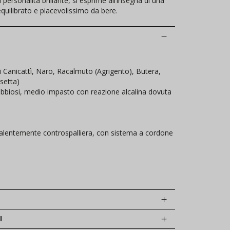
personalità brillante, si esprime all’insegna di una
equilibrato e piacevolissimo da bere.
 Canicattì, Naro, Racalmuto (Agrigento), Butera,
setta)
abbiosi, medio impasto con reazione alcalina dovuta
alentemente controspalliera, con sistema a cordone
I