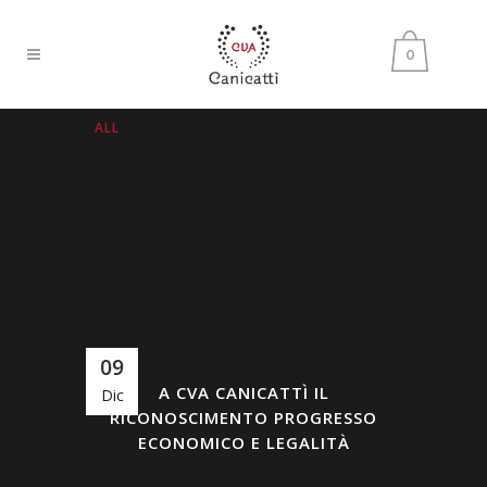
0
ALL
ALICO
AQUILAE
AQUILAE-BIO
BLOG
CONFEZIONISPECIALI
CRU
CVA
LA FERLA
NEWS
PRESS
RASSEGNA STAMPA
SELEZIONI
VINI SPECIALI
09
A CVA CANICATTÌ IL
Dic
RICONOSCIMENTO PROGRESSO
ECONOMICO E LEGALITÀ