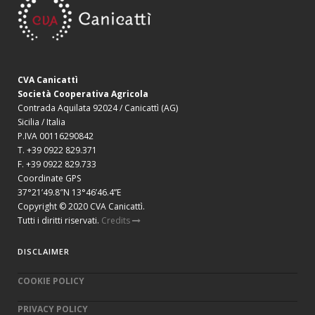
CVA Canicattì
Società Cooperativa Agricola
Contrada Aquilata 92024 / Canicattì (AG)
Sicilia / Italia
P.IVA 00116290842
T. +39 0922 829.371
F. +39 0922 829.733
Coordinate GPS
37°21’49.8″N 13°46’46.4”E
Copyright © 2020 CVA Canicattì.
Tutti i diritti riservati.
Credits
DISCLAIMER
COOKIE POLICY
PRIVACY POLICY