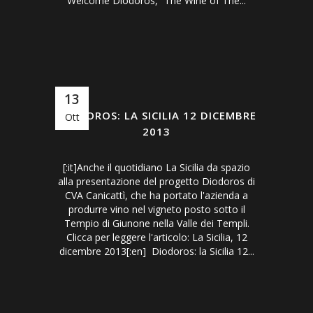
Welcome Diodoros, “The Wine of The...
13
DIODOROS: LA SICILIA 12 DICEMBRE
Ott
2013
[:it]Anche il quotidiano La Sicilia da spazio
alla presentazione del progetto Diodoros di
CVA Canicattì, che ha portato l'azienda a
produrre vino nel vigneto posto sotto il
Tempio di Giunone nella Valle dei Templi.
Clicca per leggere l'articolo: La Sicilia, 12
dicembre 2013[:en] Diodoros: la Sicilia 12...