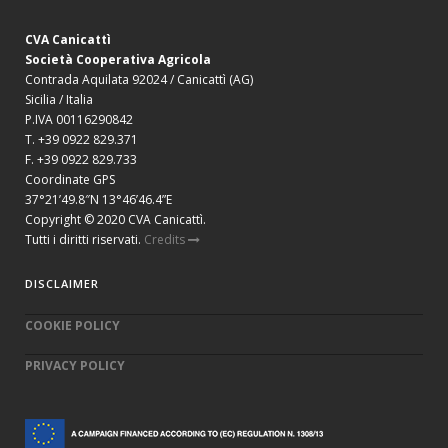
CVA Canicattì
Società Cooperativa Agricola
Contrada Aquilata 92024 / Canicattì (AG)
Sicilia / Italia
P.IVA 00116290842
T. +39 0922 829.371
F. +39 0922 829.733
Coordinate GPS
37°21’49.8″N 13°46’46.4”E
Copyright © 2020 CVA Canicattì.
Tutti i diritti riservati.
Credits
DISCLAIMER
COOKIE POLICY
PRIVACY POLICY