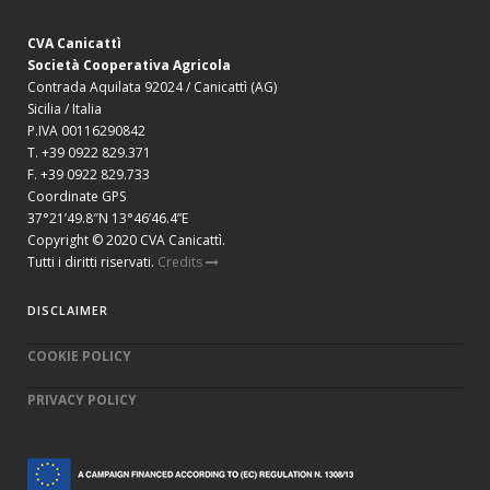
CVA Canicattì
Società Cooperativa Agricola
Contrada Aquilata 92024 / Canicattì (AG)
Sicilia / Italia
P.IVA 00116290842
T. +39 0922 829.371
F. +39 0922 829.733
Coordinate GPS
37°21’49.8″N 13°46’46.4”E
Copyright © 2020 CVA Canicattì.
Tutti i diritti riservati.
Credits
DISCLAIMER
COOKIE POLICY
PRIVACY POLICY