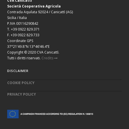
CVA Canicattì
Società Cooperativa Agricola
Contrada Aquilata 92024 / Canicattì (AG)
Sicilia / Italia
P.IVA 00116290842
T. +39 0922 829.371
F. +39 0922 829.733
Coordinate GPS
37°21’49.8″N 13°46’46.4”E
Copyright © 2020 CVA Canicattì.
Tutti i diritti riservati.
Credits
DISCLAIMER
COOKIE POLICY
PRIVACY POLICY