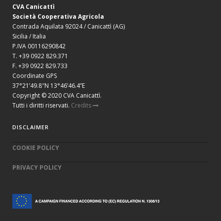
CVA Canicattì
Società Cooperativa Agricola
Contrada Aquilata 92024 / Canicattì (AG)
Sicilia / Italia
P.IVA 00116290842
T. +39 0922 829.371
F. +39 0922 829.733
Coordinate GPS
37°21’49.8″N 13°46’46.4”E
Copyright © 2020 CVA Canicattì.
Tutti i diritti riservati.
Credits
DISCLAIMER
COOKIE POLICY
PRIVACY POLICY