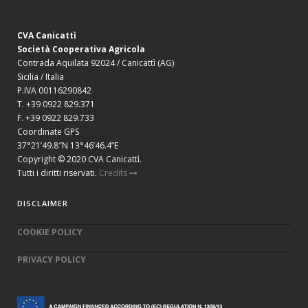
CVA Canicattì
Società Cooperativa Agricola
Contrada Aquilata 92024 / Canicattì (AG)
Sicilia / Italia
P.IVA 00116290842
T. +39 0922 829.371
F. +39 0922 829.733
Coordinate GPS
37°21’49.8″N 13°46’46.4”E
Copyright © 2020 CVA Canicattì.
Tutti i diritti riservati.
Credits
DISCLAIMER
COOKIE POLICY
PRIVACY POLICY