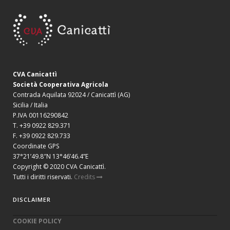
CVA Canicattì
Società Cooperativa Agricola
Contrada Aquilata 92024 / Canicattì (AG)
Sicilia / Italia
P.IVA 00116290842
T. +39 0922 829.371
F. +39 0922 829.733
Coordinate GPS
37°21’49.8″N 13°46’46.4”E
Copyright © 2020 CVA Canicattì.
Tutti i diritti riservati.
Credits
DISCLAIMER
COOKIE POLICY