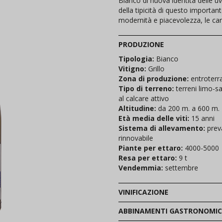
Bianco di nuova identità delle uv
della tipicità di questo importa
modernità e piacevolezza, le cara
PRODUZIONE
Tipologia:
Bianco
Vitigno:
Grillo
Zona di produzione:
entroterr
Tipo di terreno:
terreni limo-s
al calcare attivo
Altitudine:
da 200 m. a 600 m.
Età media delle viti:
15 anni
Sistema di allevamento:
prev
rinnovabile
Piante per ettaro:
4000-5000
Resa per ettaro:
9 t
Vendemmia:
settembre
VINIFICAZIONE
ABBINAMENTI GASTRONOMIC