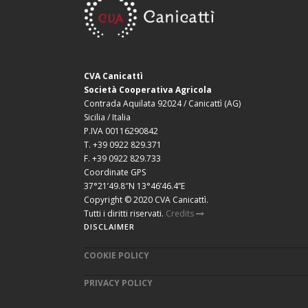
CVA Canicattì
Società Cooperativa Agricola
Contrada Aquilata 92024 / Canicattì (AG)
Sicilia / Italia
P.IVA 00116290842
T. +39 0922 829.371
F. +39 0922 829.733
Coordinate GPS
37°21’49.8″N 13°46’46.4”E
Copyright © 2020 CVA Canicattì.
Tutti i diritti riservati.
Credits
DISCLAIMER
COOKIE POLICY
PRIVACY POLICY