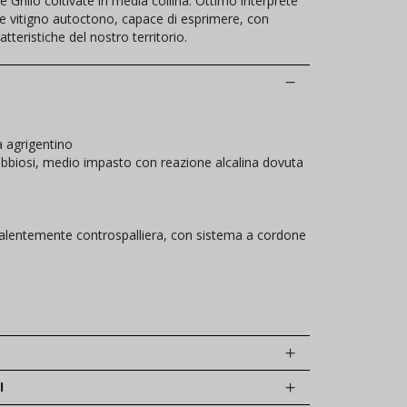
e Grillo coltivate in media collina. Ottimo interprete
nte vitigno autoctono, capace di esprimere, con
tteristiche del nostro territorio.
a agrigentino
abbiosi, medio impasto con reazione alcalina dovuta
alentemente controspalliera, con sistema a cordone
I