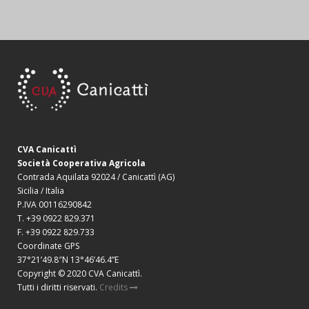
CVA Canicattì
Società Cooperativa Agricola
Contrada Aquilata 92024 / Canicattì (AG)
Sicilia / Italia
P.IVA 00116290842
T. +39 0922 829.371
F. +39 0922 829.733
Coordinate GPS
37°21’49.8″N 13°46’46.4”E
Copyright © 2020 CVA Canicattì.
Tutti i diritti riservati.
Credits