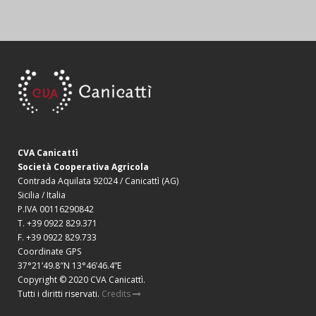
CVA Canicattì
Società Cooperativa Agricola
Contrada Aquilata 92024 / Canicattì (AG)
Sicilia / Italia
P.IVA 00116290842
T. +39 0922 829.371
F. +39 0922 829.733
Coordinate GPS
37°21’49.8″N 13°46’46.4”E
Copyright © 2020 CVA Canicattì.
Tutti i diritti riservati.
Credits