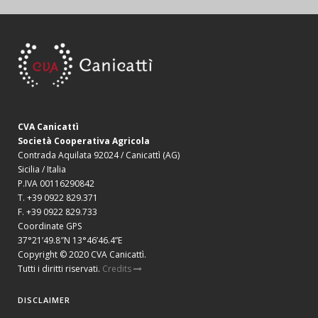
CVA Canicattì
Società Cooperativa Agricola
Contrada Aquilata 92024 / Canicattì (AG)
Sicilia / Italia
P.IVA 00116290842
T. +39 0922 829.371
F. +39 0922 829.733
Coordinate GPS
37°21’49.8″N 13°46’46.4”E
Copyright © 2020 CVA Canicattì.
Tutti i diritti riservati.
Credits
DISCLAIMER