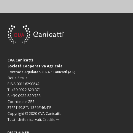
CVA Canicattì
Società Cooperativa Agricola
Contrada Aquilata 92024 / Canicattì (AG)
Sicilia / Italia
P.IVA 00116290842
T. +39 0922 829.371
F. +39 0922 829.733
Coordinate GPS
37°21’49.8″N 13°46’46.4”E
Copyright © 2020 CVA Canicattì.
Tutti i diritti riservati.
Credits
DISCLAIMER