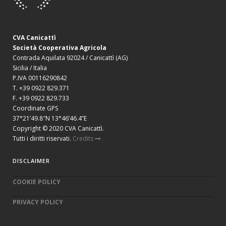
CVA Canicattì
Società Cooperativa Agricola
Contrada Aquilata 92024 / Canicattì (AG)
Sicilia / Italia
P.IVA 00116290842
T. +39 0922 829.371
F. +39 0922 829.733
Coordinate GPS
37°21’49.8″N 13°46’46.4”E
Copyright © 2020 CVA Canicattì.
Tutti i diritti riservati.
Credits
DISCLAIMER
COOKIE POLICY
PRIVACY POLICY