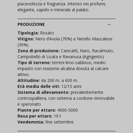
piacevolezza e fragranza. Intenso nei profumi,
elegante, sapido e minerale al palato.
PRODUZIONE
Tipologia:
Rosato
Vitigno:
Nero d’Avola (70%) e Nerello Mascalese
(30%)
Zona di produzione:
Canicattì, Naro, Racalmuto,
Campobello di Licata e Ravanusa (Agrigento)
Tipo di terreno:
terreni limo-sabbiosi, medio
impasto con reazione alcalina dovuta al calcare
attivo;
Altitudine:
da 200 m. a 600 m.
Età media delle viti:
12/15 anni
Sistema di allevamento:
prevalentemente
controspalliera, con sistema a cordone rinnovabile
e speronato
Piante per ettaro:
4000-5000
Resa per ettaro:
10 t
Vendemmia:
fine settembre