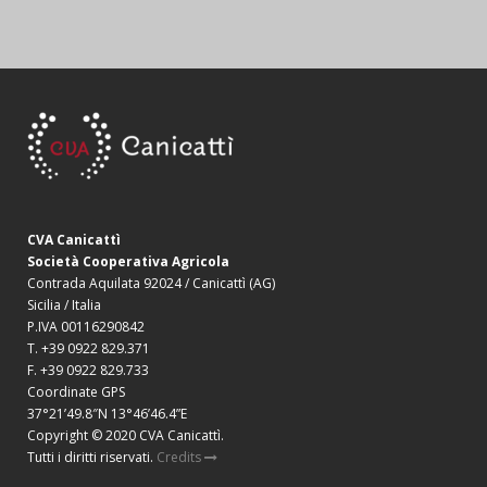
CVA Canicattì
Società Cooperativa Agricola
Contrada Aquilata 92024 / Canicattì (AG)
Sicilia / Italia
P.IVA 00116290842
T. +39 0922 829.371
F. +39 0922 829.733
Coordinate GPS
37°21’49.8″N 13°46’46.4”E
Copyright © 2020 CVA Canicattì.
Tutti i diritti riservati.
Credits