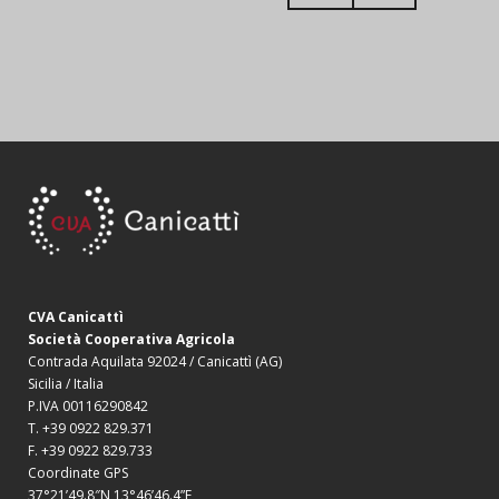
CVA Canicattì
Società Cooperativa Agricola
Contrada Aquilata 92024 / Canicattì (AG)
Sicilia / Italia
P.IVA 00116290842
T. +39 0922 829.371
F. +39 0922 829.733
Coordinate GPS
37°21’49.8″N 13°46’46.4”E