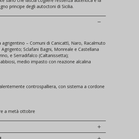
e sano che lascia cogliere l’essenza autentica e la
no principe degli autoctoni di Sicilia.
a agrigentino – Comuni di Canicattì, Naro, Racalmuto
 di Agrigento; Sclafani Bagni, Monreale e Castellana
no, e Serradifalco (Caltanissetta);
 sabbiosi, medio impasto con reazione alcalina
alentemente controspalliera, con sistema a cordone
e a metà ottobre
I