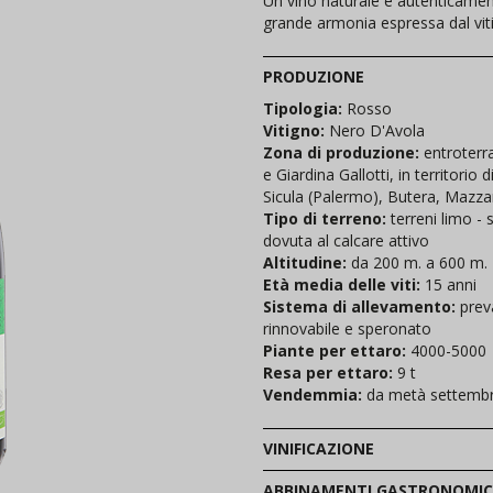
Un vino naturale e autenticament
grande armonia espressa dal vitig
PRODUZIONE
Tipologia:
Rosso
Vitigno:
Nero D'Avola
Zona di produzione:
entroterr
e Giardina Gallotti, in territorio
Sicula (Palermo), Butera, Mazzari
Tipo di terreno:
terreni limo -
dovuta al calcare attivo
Altitudine:
da 200 m. a 600 m.
Età media delle viti:
15 anni
Sistema di allevamento:
prev
rinnovabile e speronato
Piante per ettaro:
4000-5000
Resa per ettaro:
9 t
Vendemmia:
da metà settembr
VINIFICAZIONE
ABBINAMENTI GASTRONOMIC