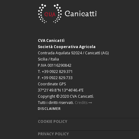
CVA Canicattì
Società Cooperativa Agricola
Contrada Aquilata 92024 / Canicattì (AG)
Sicilia / Italia
P.IVA 00116290842
T. +39 0922 829.371
F. +39 0922 829.733
Coordinate GPS
37°21’49.8″N 13°46’46.4”E
Copyright © 2020 CVA Canicattì.
Tutti i diritti riservati.
Credits
DISCLAIMER
COOKIE POLICY
PRIVACY POLICY