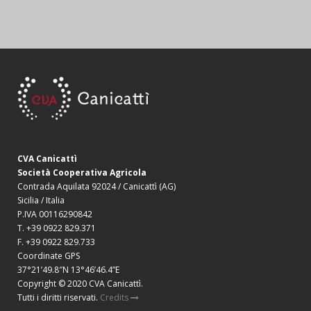
CVA Canicattì
Società Cooperativa Agricola
Contrada Aquilata 92024 / Canicattì (AG)
Sicilia / Italia
P.IVA 00116290842
T. +39 0922 829.371
F. +39 0922 829.733
Coordinate GPS
37°21’49.8″N 13°46’46.4”E
Copyright © 2020 CVA Canicattì.
Tutti i diritti riservati.
Credits