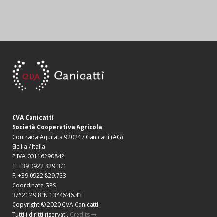
CVA Canicattì
Società Cooperativa Agricola
Contrada Aquilata 92024 / Canicattì (AG)
Sicilia / Italia
P.IVA 00116290842
T. +39 0922 829.371
F. +39 0922 829.733
Coordinate GPS
37°21’49.8″N 13°46’46.4”E
Copyright © 2020 CVA Canicattì.
Tutti i diritti riservati.
Credits