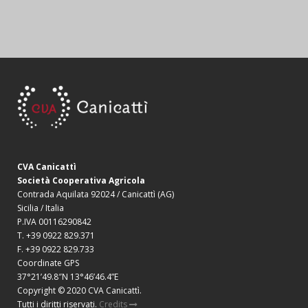
CVA Canicattì
Società Cooperativa Agricola
Contrada Aquilata 92024 / Canicattì (AG)
Sicilia / Italia
P.IVA 00116290842
T. +39 0922 829.371
F. +39 0922 829.733
Coordinate GPS
37°21’49.8″N 13°46’46.4”E
Copyright © 2020 CVA Canicattì.
Tutti i diritti riservati.
Credits