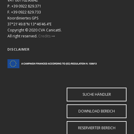
VAT 00116290842
P. +39 0922 829.371
F. +39 0922 829.733
Koordiniertes GPS
37°21’49.8″N 13°46’46.4”E
Copyright © 2020 CVA Canicattì.
All right reserved.
Credits
DISCLAIMER
SUCHE HÄNDLER
DOWNLOAD BEREICH
RESERVIERTER BEREICH