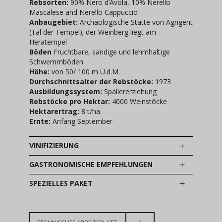
Rebsorten:
90% Nero d’Avola, 10% Nerello
Mascalese and Nerello Cappuccio
Anbaugebiet:
Archäologische Stätte von Agrigent
(Tal der Tempel); der Weinberg liegt am
Heratempel
Böden
Fruchtbare, sandige und lehmhaltige
Schwemmböden
Höhe:
von 50/ 100 m Ü.d.M.
Durchschnittsalter der Rebstöcke:
1973
Ausbildungssystem:
Spaliererziehung
Rebstöcke pro Hektar:
4000 Weinstöcke
Hektarertrag:
8 t/ha.
Ernte:
Anfang September
VINIFIZIERUNG
GASTRONOMISCHE EMPFEHLUNGEN
SPEZIELLES PAKET