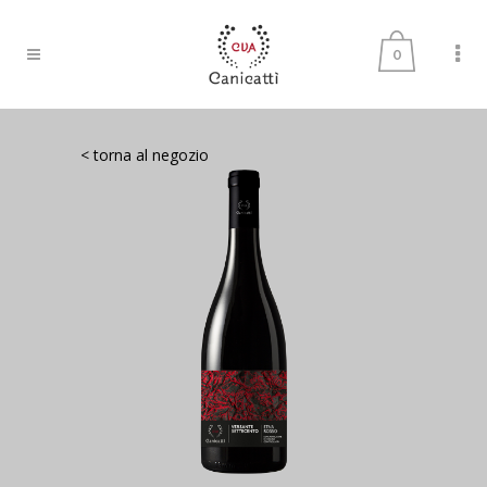
0
< torna al negozio