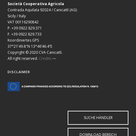
Società Cooperativa Agricola
Contrada Aquilata 92024 / Canicattì (AG)
Sicily / Italy
VAT 00116290842
P. +39 0922 829.371
F. +39 0922 829.733
Koordiniertes GPS
37°21’49.8″N 13°46’46.4”E
Copyright © 2020 CVA Canicattì.
All right reserved.
Credits
DISCLAIMER
SUCHE HÄNDLER
DOWNLOAD BEREICH