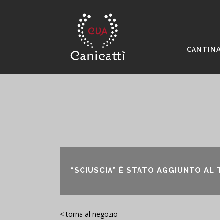
CANTIN
“SCIUSCIA” È STATO AGGIUNTO AL
< torna al negozio