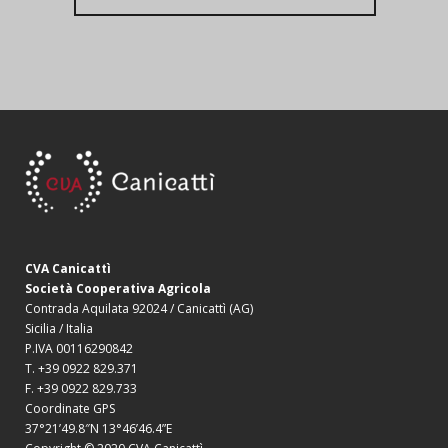
CVA Canicattì
Società Cooperativa Agricola
Contrada Aquilata 92024 / Canicattì (AG)
Sicilia / Italia
P.IVA 00116290842
T. +39 0922 829.371
F. +39 0922 829.733
Coordinate GPS
37°21’49.8″N 13°46’46.4”E