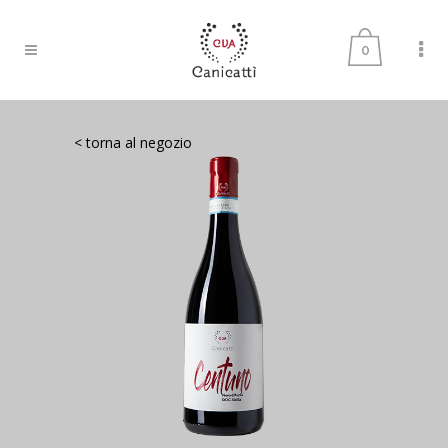
0
< torna al negozio