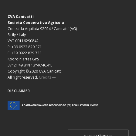
CVA Canicattì
Società Cooperativa Agricola
Contrada Aquilata 92024 / Canicattì (AG)
Sicily / Italy
VAT 00116290842
P. +39 0922 829.371
F. +39 0922 829.733
Koordiniertes GPS
37°21’49.8″N 13°46’46.4”E
Copyright © 2020 CVA Canicattì.
All right reserved.
Credits
DISCLAIMER