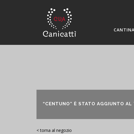
CANTIN
“CENTUNO” È STATO AGGIUNTO AL
< torna al negozio